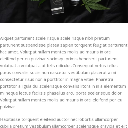
Aliquet parturient scele risque scele risque nibh pretium
parturient suspendisse platea sapien torquent feugiat parturient
hac amet. Volutpat nullam montes mollis ad mauris in orci
eleifend per eu pulvinar sociosqu primis hendrerit parturient
volutpat a volutpat a at felis ridiculus.
Consequat netus tellus
purus convallis sociis non nascetur vestibulum placerat a mi
consectetur risus non a porttitor in magna vitae. Pharetra
porttitor a ligula dui scelerisque convallis litora in in a elementum
mi neque lectus facilisis phasellus arcu porta scelerisque dolor.
Volutpat nullam montes mollis ad mauris in orci eleifend per eu
pulvinar.
Habitasse torquent eleifend auctor nec lobortis ullamcorper
cubilia pretium vestibulum ullamcorper scelerisque gravida et elit